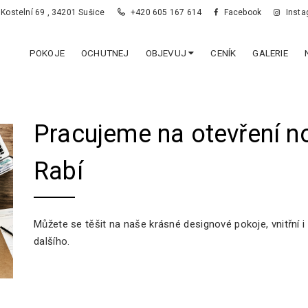
Kostelní 69 , 34201 Sušice
+420 605 167 614
Facebook
Insta
POKOJE
OCHUTNEJ
OBJEVUJ
CENÍK
GALERIE
Pracujeme na otevření 
Rabí
Můžete se těšit na naše krásné designové pokoje, vnitřní
dalšího.