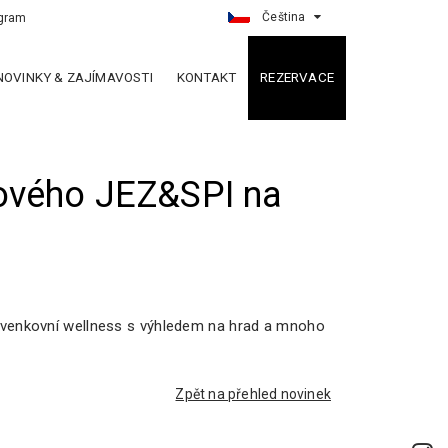
Čeština
gram
NOVINKY & ZAJÍMAVOSTI
KONTAKT
REZERVACE
nového JEZ&SPI na
 i venkovní wellness s výhledem na hrad a mnoho
Zpět na přehled novinek