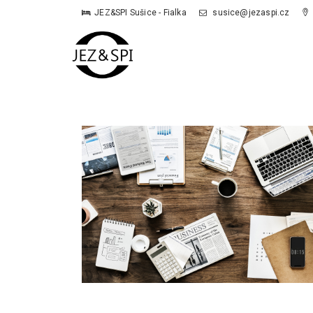
JEZ&SPI Sušice - Fialka
susice@jezaspi.cz