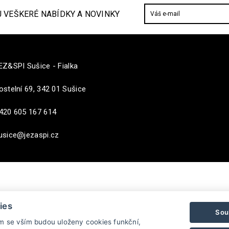
J VEŠKERÉ NABÍDKY A NOVINKY
Z&SPI Sušice - Fialka
ostelní 69, 342 01 Sušice
420 605 167 614
usice@jezaspi.cz
ies
Sou
ím se vším budou uloženy cookies funkční,